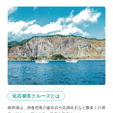
◯子供2名に付き大人1名以上の保護者同伴必須
◯天候・海況により中止となる場合あり
◯少⾬決⾏しますので、⾬具（カッパなど）をご
準備ください。
◯飲み物などは、各⾃で準備してください。
◯船酔いしやすい⽅は酔い⽌めをご準備くださ
い。
◯⾏程中に熱中症を含む病⼈、けが⼈等が発⽣し
たとき、または天候が悪化したときは、クルー
ジングを中⽌し、帰港する場合があります。
◯⾜場の悪い場所がありますので、運動靴等の動
きやすい靴で参加してください。
◯サンダル、ヒールのある靴での参加はできませ
化石発見クルーズとは
ん。
◯帽子・水分補給・日焼け止め対策を各自でご準
御所浦は、肉食恐竜の歯化石や足跡化石など数多くの発
備ください。