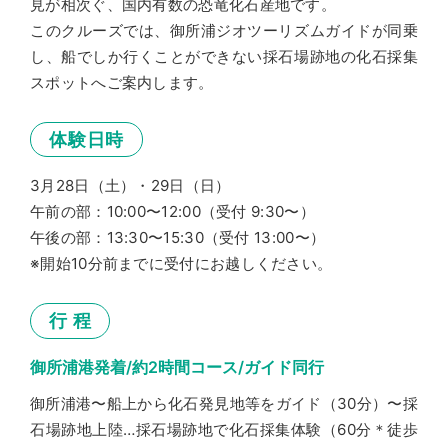
見が相次ぐ、国内有数の恐竜化石産地です。
◯トイレは出発前に済ませてください。（現地に
このクルーズでは、御所浦ジオツーリズムガイドが同乗
はトイレがありません）
し、船でしか行くことができない採石場跡地の化石採集
◯体験中は同行ガイドの指示に必ず従ってくださ
スポットへご案内します。
い。指示に従っていただけない場合は体験を中
止する場合がございます。
体験日時
◯指定の場所以外での化⽯採集は⾏わないでくだ
さい。
3月28日（土）・29日（日）
◯崖や崩落斜⾯等、危険な場所には近づかないで
午前の部：10:00〜12:00（受付 9:30〜）
ください。
午後の部：13:30〜15:30（受付 13:00〜）
※開始10分前までに受付にお越しください。
◯ハンマーの使⽤時は⼗分に気をつけてくださ
い。
行 程
◯硬い石や大きな石は無理に割ろうとしないでく
ださい。（破片が飛んで危険です）
御所浦港発着/約2時間コース/ガイド同行
◯ハンマー同⼠をぶつけ合わないでください。
御所浦港〜船上から化石発見地等をガイド（30分）〜採
◯脊椎動物化石や学術上重要な化石は持ち帰るこ
石場跡地上陸…採石場跡地で化石採集体験（60分＊徒歩
とができません。御所浦恐竜の島博物館に寄贈