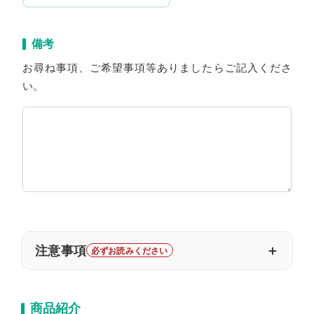
備考
お尋ね事項、ご希望事項等ありましたらご記入くださ
い。
注意事項
｜注意事項｜
◯4歳未満不可
商品紹介