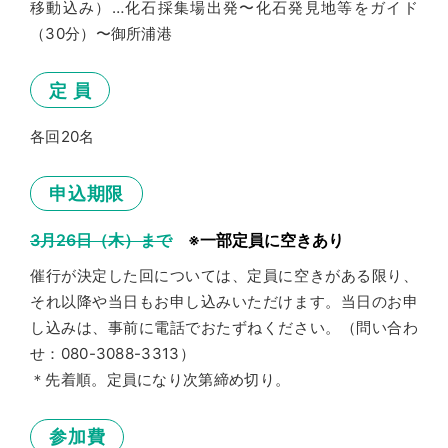
移動込み）…化石採集場出発〜化石発見地等をガイド
してください。（寄贈者は今後の観覧料が免除
されます）
（30分）〜御所浦港
定 員
⸻
各回20名
キャンセルポリシー
解 除 期 日／取 消 料
申込期限
旅行開始日の前日から起算してさかのぼって
20日目〜8日目／旅行代金の20％
3月26日（木）まで
※一部定員に空きあり
7日目〜2日目／旅行代金の30％
催行が決定した回については、定員に空きがある限り、
旅行開始日の前日／旅行代金の40％
それ以降や当日もお申し込みいただけます。当日のお申
旅行開始日当日／旅行代金の50％
し込みは、事前に電話でおたずねください。（問い合わ
旅行開始後または無連絡不参加／旅行代金の
せ：080-3088-3313）
100％
＊先着順。定員になり次第締め切り。
⸻
参加費
旅行条件書