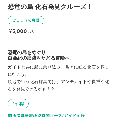
恐竜の島 化石発見クルーズ！
ごしょうら島遊
¥
5,000
より
恐竜の島をめぐり、
白亜紀の痕跡をたどる冒険へ。
ガイドと共に船に乗り込み、島々に眠る化石を探し
に行こう。
現地で行う化石採集では、アンモナイトや貴重な化
石を発見できるかも！？
行 程
御所浦港発着/約2時間コース/ガイド同行